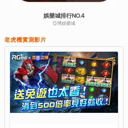
娛
1,000元不等。娛樂城免費送體驗金不僅能熟悉
為
司，
亞
樂
遊戲規則，還能測試平台功能，找到最適合自
玩
成
娛樂城排行NO.4
城，
己的遊戲！許多娛樂城更提供免流水體驗金，
家
博
立
亞博娛樂城
也
讓您輕鬆提領獎金，真正體驗贏錢的樂趣！
在
於
娛
被
Q2：娛樂城體驗金需要存款嗎？不需要！ 合法
線
2000
老虎機實測影片
樂
稱
平台如富遊娛樂城提供純註冊即可領取的體驗
上
年，
城
為
金，從輸入驗證碼到開始遊戲只需3分鐘。
賭
總
LEO
Q3：體驗金贏的錢能全領嗎？看平台類型：現
場
簡
部
娛
金版體驗金多數可1:1提現，傳統型則常設有提
最
位
介
樂
領上限（建議優先選擇表格中標示「無上限」
佳
於
城
的平台）。Q4：領取體驗金會個資外洩嗎？正
合
英
或
規平台不會，他們受國際賭博委員會監管，個
作
國。
娛樂城排行NO.4
THA
資僅用於身份驗證。切勿在來路不明網站輸入
夥
Bet365
娛
信用卡號！立即行動指南① 從推薦排行榜挑選
伴，
台
亞
樂
2-3家平台② 依圖解教學完成快速註冊③ 領取
擁
灣
博
城，
體驗金試玩最感興趣的遊戲類型④ 確認遊玩體
有
提