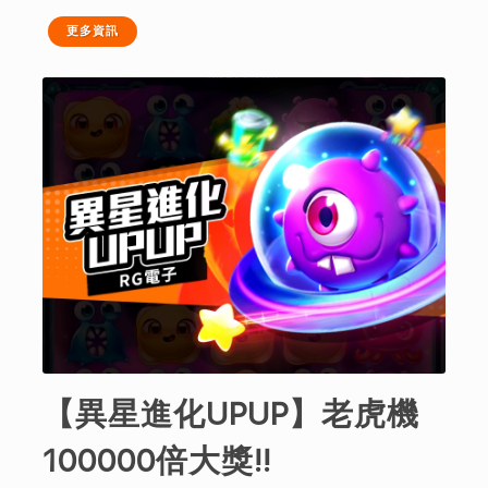
照
捕
(MGA)
魚
更多資訊
福利項目 / VIP階級
大神
金鑽
鉑金
黃金
認
機
證、
遊
儲值彩金
8888
5888
1688
888
英
戲
每週紅包
2388
988
288
188
屬
存
維
取
生日禮金
8888
3888
1080
688
爾
速
返水
0.7
0.6
0.5
0.4
京
度
群
:
島
存
THA
(BVI)
款
娛
認
15
樂
證、
秒
城
菲
/
轉
律
提
移
【異星進化UPUP】老虎機
賓
款
VIP
(PAGCOR)
3-
100000倍大獎!!
權
監
5
益