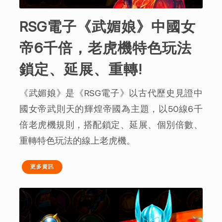
好
建
富
球。
找
議
遊
RSG電子《武媚娘》中國女
到
玩
也
BET365
合
帝6千倍，老虎機特色玩法
家
時
官
適
提
常
網
鎖定、延展、重轉!
的
前
舉
遊
規
辦
《武媚娘》是《RSG電子》以古代歷史見證中
戲。
劃
不
國女帝武則天的輝煌帝國為主題，以50線6千
提
同
|
倍老虎機規則，搭配鎖定、延展、個別倍數、
亞
款
優
重轉特色玩法的線上老虎機。
Bet365
博
或
惠
官
轉
詳
活
更多資訊
網
移
動，
情
資
沒
資
金，
有
娛樂城品牌資訊 :
訊
避
困