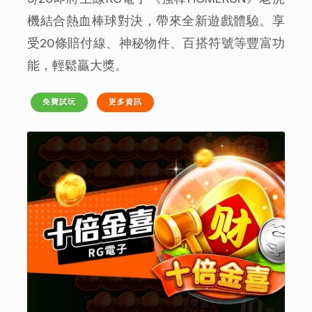
:
機結合熱血棒球對決，帶來全新遊戲體驗。享
真
支
人
援
受20條賠付線、神秘物件、百搭符號等豐富功
百
APP，
能，輕鬆贏大獎。
家
IOS、
—
安
免費試玩
更多資訊
RG
卓
真
(Android)
人、
線
DG
上
真
客
人、
服
歐
:
博
需
真
透
人、
過
DB
官
真
方
人、
LINE