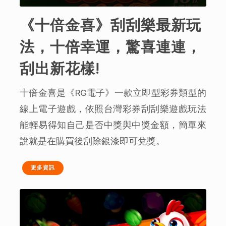
SA
真
《十倍金喜》刮刮樂最新玩
人、
?優點
?缺點
法，十倍幸運，驚喜連連，
OG
真
台灣註冊人數NO.1線上賭場
需透過客服申
刮出新花樣!
人、
首儲1000贈1000只需一倍流水
WM
擁有體驗金免費體驗賭場
十倍金喜是《RG電子》一款立即型彩券類型的
真
網紅部落客推薦保證出金線上娛樂城
人
線上電子遊戲，依照台灣彩券刮刮樂遊戲玩法
體
能輕易得知自己是否中獎與中獎金額，簡單來
育
說就是在購買後刮除銀漆即可兌獎。
投
|
注
富
—
更多資訊
SUPER
遊
體
娛
育、
鑫
樂
寶