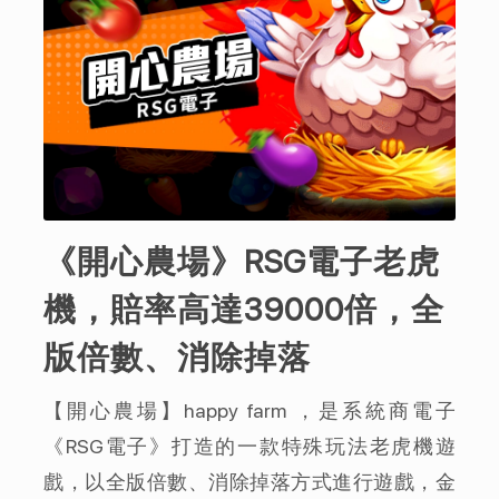
城
體
育、
存
熊
取
貓
體
款
育
方
彩
票
式
遊
《開心農場》RSG電子老虎
戲
—
機，賠率高達39000倍，全
存款方式
取款方
富
遊
版倍數、消除掉落
提供四大超商(全家、7-11、萊爾富、ok超商)
網站內
彩
虛擬貨幣ustd存款
現金1:
票、
【開心農場】happy farm ，是系統商電子
銀行轉帳(各大銀行皆可)
WIN
《RSG電子》打造的一款特殊玩法老虎機遊
539
電
戲，以全版倍數、消除掉落方式進行遊戲，金