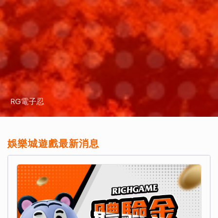
RG電子忍
娛樂城遊戲最新消息