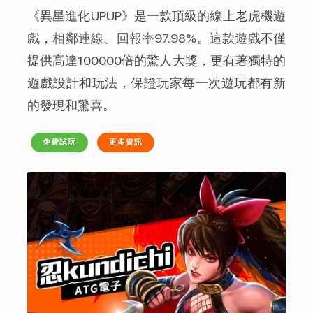
督
分
優
《異星進化UPUP》是一款頂級的線上老虎機遊
競
線
惠
戲，
相鄰連線、回報率97.98%
。這款遊戲不僅
猜
上
立
牌
客
提供高達100000倍的驚人大獎，更有著獨特的
照
服
即
遊戲設計和玩法，保證玩家每一次遊玩都有新
遊
:
轉
的發現和驚喜。
戲
需
線
類
透
型
過
免費試玩
更多資訊
:
官
真
方
人
LINE
百
家
?優點
?缺點
樂、
運
國際知名品牌線上賭場
國內遊玩需到台灣代理品
彩
首儲1000贈1000
需透過客服申請體驗金
投
擁有體驗金免費體驗賭場
注、