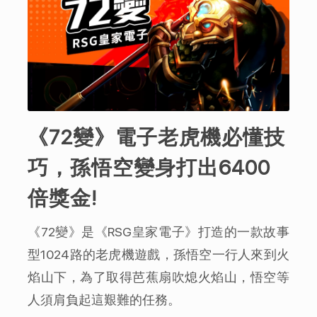
移
富
樂、
方
遊
運
案，
創
彩
富
立
投
時
注、
遊
間
電
娛
:
子
樂
《72變》電子老虎機必懂技
2019
老
城
年
虎
推
巧，孫悟空變身打出6400
博
機、
出
弈
彩
倍獎金!
執
票
專
照
遊
屬
《72變》是《RSG皇家電子》打造的一款故事
:
戲、
優
馬
棋
型1024路的老虎機遊戲，孫悟空一行人來到火
惠
爾
牌
焰山下，為了取得芭蕉扇吹熄火焰山，悟空等
活
他
遊
人須肩負起這艱難的任務。
動：
牌
戲、