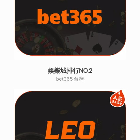
統體驗金使用範圍全平台遊戲通用限指定機台
簡
提現比例贏多少領多少最高$500上限流水要求
介
多數免洗碼需完成5-15倍流水隱藏條款條款透
明易懂常附加限時使用期限2大必選理由：真金
白銀直接玩：不用先儲值，註冊完成立即開戰
富
無壓力試水溫：輸了不心疼，贏了直接入袋
遊
【圖解教學】3步驟零成本領取體驗金以下步驟
娛
Bet365
以富遊為範例 :STEP 1：快速註冊➀ 點擊本站推
樂
娛樂城排行NO.2
薦平台進入官網➁ 輸入手機號碼獲取驗證碼➂
城
台
bet365 台灣
設定8-12位英文數字密碼富遊娛樂城註冊優惠
以
灣
STEP 2：身份驗證➀ 進入「會員中心」頁面➁
玩
中
上傳清晰的身份證件照片（可用手機翻拍）➂
家
文
等待5分鐘自動審核STEP 3：啟用體驗金➀ 點
需
擊「加入富遊LINE客服」頁面➁ 輸入我要領取
求
版
體驗金➂ 立即獲得$168體驗金到帳註冊領體驗
為
簡
金流程2025娛樂城防詐5大黃金守則高風險平
核