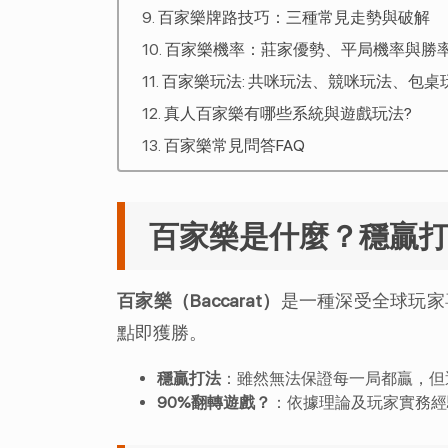
百家樂牌路技巧：三種常見走勢與破解
百家樂機率：莊家優勢、平局機率與勝
百家樂玩法: 共咪玩法、競咪玩法、包桌
真人百家樂有哪些系統與遊戲玩法?
百家樂常見問答FAQ
百家樂是什麼？穩贏
百家樂（Baccarat）
是一種深受全球玩家
點即獲勝。
穩贏打法
：雖然無法保證每一局都贏，但
90%翻轉遊戲？
：依據理論及玩家實務經