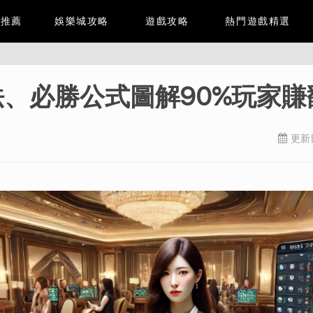
城推薦
娛樂城攻略
遊戲攻略
熱門遊戲精選
、必勝公式圖解90%玩家賺
更新日