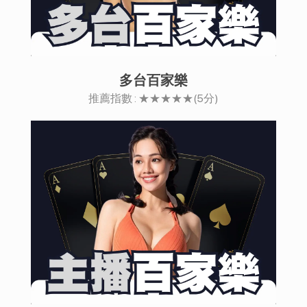
玩
僅
推薦指數 :
奏
家
適
★★★★★(5
和
在
合
分)
高
遊
新
多
效
戲
手
多台百家樂
台
勁
率
中
玩
推薦指數 : ★★★★★(5分)
舞
百
贏
享
家，
百
得
受
也
家
家
了
視
適
樂
樂
許
覺
合
評
是
多
上
那
美
玩
的
些
價
女
家
刺
尋
荷
的
激。
求
推薦指數 :
官
喜
她
純
★★★★★(5
身
愛。
們
粹
分)
著
對