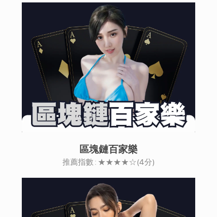
百
輕
多
百
式
予
家
鬆、
樣
家
家
受
整
來
活
化
樂
樂
到
個
說，
潑、
的
評
以
了
遊
這
清
下
真
許
戲
是
價
涼
注
人
多
生
一
的
選
主
玩
動
個
氛
項
推薦指數 :
播
家
有
理
圍，
和
★★★★☆(4
互
的
趣
想
為
直
分)
動
喜
氛
的
遊
觀
區
為
愛。
圍。
區塊鏈百家樂
選
戲
的
塊
共
特
這
荷
推薦指數 : ★★★★☆(4分)
擇。
增
遊
咪
練
色，
種
官
遊
添
戲
百
美
遊
不
戲
了
百
界
家
女
戲
僅
的
更
面
家
樂
主
模
專
簡