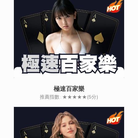
百
家
家
樂
樂
評
以
其
價
無
與
推薦指數 :
倫
★★★★★(5
比
分)
的
極
簡
極速百家樂
速
性
單
推薦指數 : ★★★★★(5分)
感
百
性
百
和
家
家
快
樂
樂
節