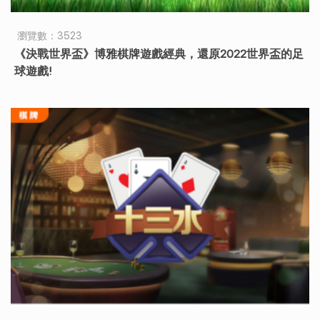
瀏覽數：3523
《決戰世界盃》博雅棋牌遊戲經典，還原2022世界盃的足
球遊戲!