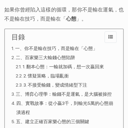
如果你曾經陷入這樣的循環，那你不是輸在運氣，也
不是輸在技巧，而是輸在「
心態
」。
目錄
一、你不是輸在技巧，而是輸在「心態」
二、百家樂三大輸錢心態陷阱
1. 翻本心態：一輸就加碼，想一次贏回來
2. 懷疑策略，臨場亂衝
3. 不接受輸錢，變成情緒型下注
三、博弈心理學：輸錢不是運氣，是大腦被操控
四、實戰故事：從小贏3千，到輸光5萬的心態崩
潰過程
五、建立正確百家樂心態的三個關鍵