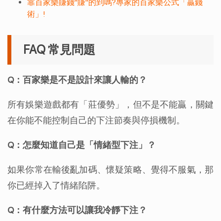
靠百家樂賺錢''賺''的到嗎?專家的百家樂公式「贏錢
術」!
FAQ 常見問題
Q：百家樂是不是設計來讓人輸的？
所有娛樂遊戲都有「莊優勢」，但不是不能贏，關鍵
在你能不能控制自己的下注節奏與停損機制。
Q：怎麼知道自己是「情緒型下注」？
如果你常在輸後亂加碼、懷疑策略、覺得不服氣，那
你已經掉入了情緒陷阱。
Q：有什麼方法可以讓我冷靜下注？