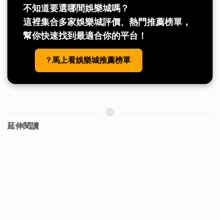
不知道要選哪間娛樂城嗎？
這裡集合多家娛樂城評價、熱門推薦榜單，
幫你快速找到最適合你的平台！
? 馬上看娛樂城推薦榜單
延伸閱讀