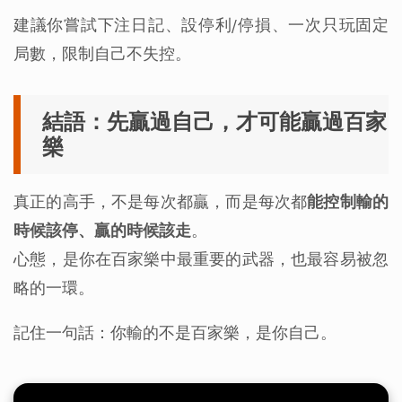
建議你嘗試下注日記、設停利/停損、一次只玩固定
局數，限制自己不失控。
結語：先贏過自己，才可能贏過百家
樂
真正的高手，不是每次都贏，而是每次都
能控制輸的
時候該停、贏的時候該走
。
心態，是你在百家樂中最重要的武器，也最容易被忽
略的一環。
記住一句話：你輸的不是百家樂，是你自己。