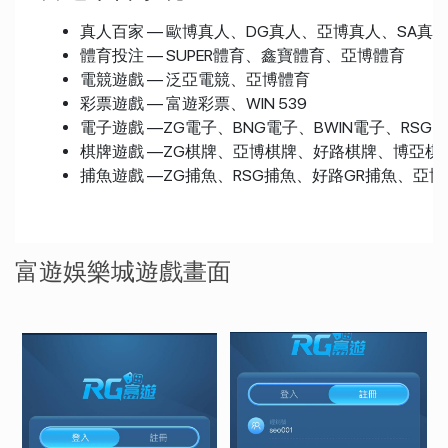
真人百家 — 歐博真人、DG真人、亞博真人、SA真
體育投注 — SUPER體育、鑫寶體育、亞博體育
電競遊戲 — 泛亞電競、亞博體育
彩票遊戲 — 富遊彩票、WIN 539
電子遊戲 —ZG電子、BNG電子、BWIN電子、RSG
棋牌遊戲 —ZG棋牌、亞博棋牌、好路棋牌、博亞棋
捕魚遊戲 —ZG捕魚、RSG捕魚、好路GR捕魚、亞
富遊娛樂城遊戲畫面