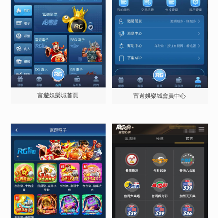
富遊娛樂城首頁
富遊娛樂城會員中心