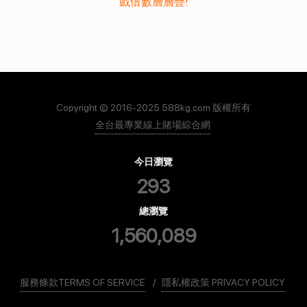
戲倍數層層疊!
Copyright © 2016-2025 588kg.com 版權所有
全台最專業線上賭場綜合網
今日瀏覽
293
總瀏覽
1,560,089
服務條款TERMS OF SERVICE
隱私權政策 PRIVACY POLICY