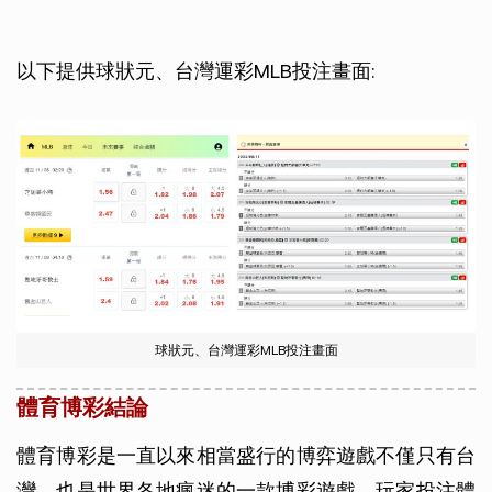
APP投注
支援APP
無APP
兌現出金
幣商兌現
實體店面
以下提供球狀元、台灣運彩MLB投注畫面:
球狀元、台灣運彩MLB投注畫面
體育博彩結論
體育博彩是一直以來相當盛行的博弈遊戲不僅只有台
灣，也是世界各地瘋迷的一款博彩遊戲，玩家投注體