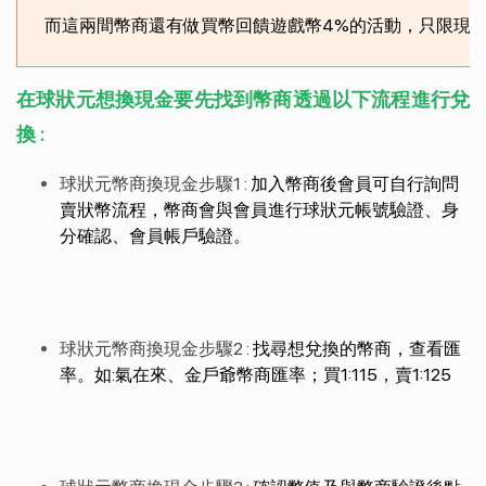
而這兩間幣商還有做買幣回饋遊戲幣4%的活動，只限現
在球狀元想換現金要先找到幣商透過以下流程進行兌
換 :
球狀元幣商換現金步驟1 :
加入幣商後會員可自行詢問
賣狀幣流程，幣商會與會員進行球狀元帳號驗證、身
分確認、會員帳戶驗證。
球狀元幣商換現金步驟2 :
找尋想兌換的幣商，查看匯
率。如:氣在來、金戶爺幣商匯率；買1:115，賣1:125