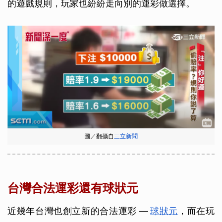
的遊戲規則，玩家也紛紛走向別的運彩做選擇。
圖／翻攝自
三立新聞
台灣合法運彩還有球狀元
近幾年台灣也創立新的合法運彩 —
球狀元
，而在玩