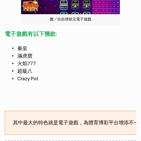
圖／出自
球狀元
電子遊戲
電子遊戲有以下幾款:
秦皇
滿虎寶
火焰777
超級八
Crazy Pot
其中最大的特色就是電子遊戲，為體育博彩平台增添不一樣