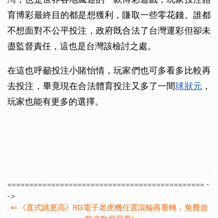
育博彩最終目的都是想獲利，賺取一些零花錢。誰都
不想面對不公平投注，政府既合法了台灣運彩但卻未
盡監督責任，這也是台灣該檢討之處。
在這也呼籲投注小賭怡情，玩家們也可多看多比較再
去投注，畢竟現在合法體育投注又多了一間
球狀元
，
玩家也能有更多的選擇。
============================================= -
->
⇐
《直式跳更高》RG電子老虎機任選滾輪再重轉，免費遊