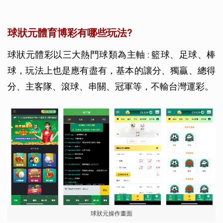
球狀元體育博彩有哪些玩法?
球狀元體彩以三大熱門球類為主軸 : 籃球、足球、棒
球，玩法上也是應有盡有，基本的讓分、獨贏、總得
分、主客隊、滾球、串關、冠軍等，不輸台灣運彩。
球狀元操作畫面