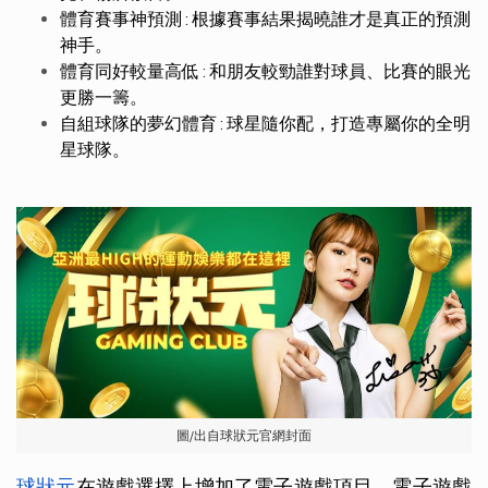
體育賽事神預測 : 根據賽事結果揭曉誰才是真正的預測
神手。
體育同好較量高低 : 和朋友較勁誰對球員、比賽的眼光
更勝一籌。
自組球隊的夢幻體育 : 球星隨你配，打造專屬你的全明
星球隊。
圖/出自球狀元官網封面
球狀元
在遊戲選擇上增加了電子遊戲項目，電子遊戲