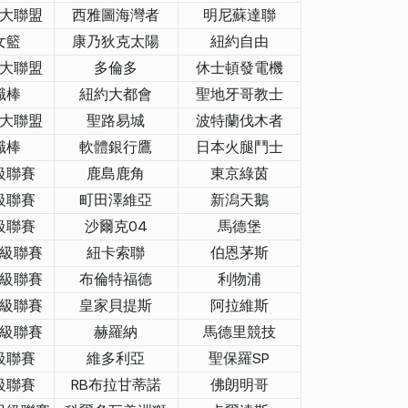
大聯盟
西雅圖海灣者
明尼蘇達聯
女籃
康乃狄克太陽
紐約自由
大聯盟
多倫多
休士頓發電機
職棒
紐約大都會
聖地牙哥教士
大聯盟
聖路易城
波特蘭伐木者
職棒
軟體銀行鷹
日本火腿鬥士
級聯賽
鹿島鹿角
東京綠茵
級聯賽
町田澤維亞
新潟天鵝
級聯賽
沙爾克04
馬德堡
級聯賽
紐卡索聯
伯恩茅斯
級聯賽
布倫特福德
利物浦
級聯賽
皇家貝提斯
阿拉維斯
級聯賽
赫羅納
馬德里競技
級聯賽
維多利亞
聖保羅SP
級聯賽
RB布拉甘蒂諾
佛朗明哥