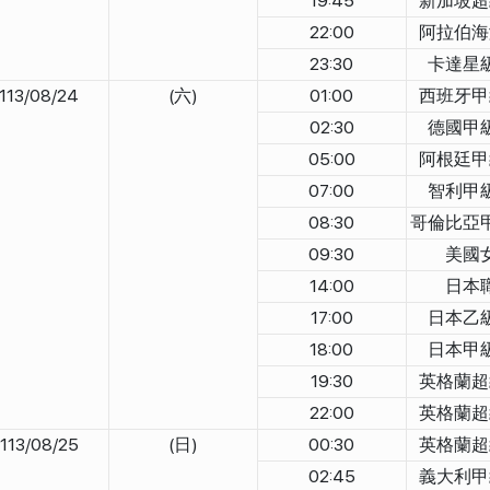
19:45
新加坡超
22:00
阿拉伯海
23:30
卡達星
113/08/24
(六)
01:00
西班牙甲
02:30
德國甲
05:00
阿根廷甲
07:00
智利甲
08:30
哥倫比亞
09:30
美國
14:00
日本
17:00
日本乙
18:00
日本甲
19:30
英格蘭超
22:00
英格蘭超
113/08/25
(日)
00:30
英格蘭超
02:45
義大利甲