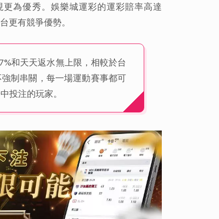
現更為優秀。娛樂城運彩的運彩賠率高達
平台更有競爭優勢。
7%和天天返水無上限，相較於台
不強制串關，每一場運動賽事都可
場中投注的玩家。