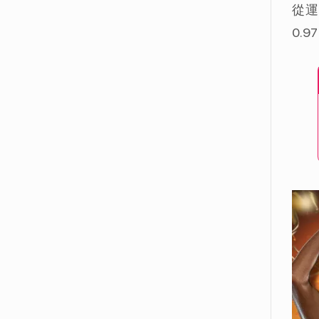
從運
0.