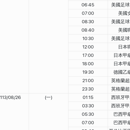
06:45
美國足球
07:00
美國
08:30
美國足球
08:40
美國
10:30
美國足球
12:00
日本
17:00
日本甲
18:00
日本甲
19:30
德國乙
21:00
英格蘭超
23:30
英格蘭超
113/08/26
(一)
01:15
西班牙甲
03:30
西班牙甲
05:30
巴西甲
07:00
巴西甲