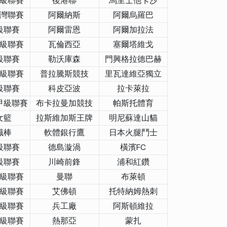
級聯賽
後港聯
馬里士他卡沙
灣聯賽
阿爾納斯
阿爾烏羅巴
級聯賽
阿爾雷恩
阿爾加拉法
級聯賽
瓦倫西亞
塞爾塔維戈
級聯賽
勒沃庫森
門興格拉德巴赫
級聯賽
普拉騰斯競技
里瓦達維亞獨立
級聯賽
科皮亞波
拉卡萊拉
甲級聯賽
布卡拉曼加競技
帕斯托體育
女籃
拉斯維加斯王牌
明尼蘇達山貓
職棒
軟體銀行鷹
日本火腿鬥士
級聯賽
德島漩渦
橫濱FC
級聯賽
川崎前鋒
浦和紅鑽
級聯賽
曼聯
布萊頓
級聯賽
艾佛頓
托特納姆熱刺
級聯賽
兵工廠
阿斯頓維拉
級聯賽
熱那亞
蒙扎