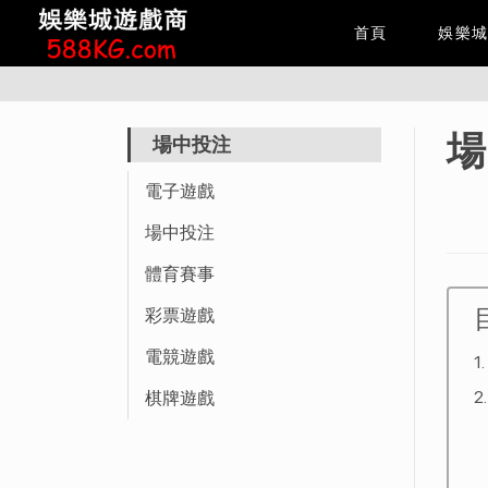
首頁
娛樂
場
場中投注
電子遊戲
場中投注
體育賽事
彩票遊戲
電競遊戲
棋牌遊戲