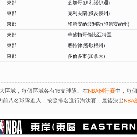
東部
芝加哥(伊利諾伊週)
東部
克利夫蘭(俄亥俄州)
東部
印第安納波利斯(印第安納州)
東部
華盛頓哥倫比亞特區
東部
底特律(密歇根州)
東部
多倫多市(加拿大)
兩大區域，每個區域各有15支球隊。在
NBA例行賽
中，每個
的前八名球隊進入，按照排名進行淘汰賽，最後決出
NB