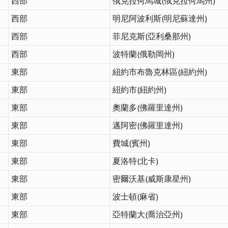
西部
俄克拉何馬城(俄克拉何馬州)
西部
明尼阿波利斯(明尼蘇達州)
西部
菲尼克斯(亞利桑那州)
西部
波特蘭(俄勒岡州)
東部
紐約市布魯克林區(紐約州)
東部
紐約市(紐約州)
東部
奧蘭多(佛羅里達州)
東部
邁阿密(佛羅里達州)
東部
費城(賓州)
東部
夏洛特(北卡)
東部
密爾沃基(威斯康星州)
東部
波士頓(麻省)
東部
亞特蘭大(喬治亞州)