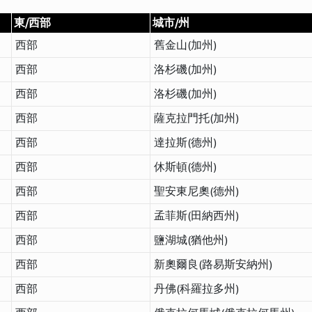
東/西部
城市/州
西部
舊金山(加州)
西部
洛杉磯(加州)
西部
洛杉磯(加州)
西部
薩克拉門托(加州)
西部
達拉斯(德州)
西部
休斯頓(德州)
西部
聖安東尼奧(德州)
西部
孟菲斯(田納西州)
西部
鹽湖城(猶他州)
西部
新奧爾良(路易斯安納州)
西部
丹佛(科羅拉多州)