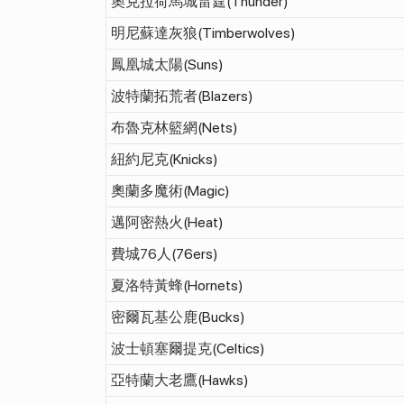
奧克拉荷馬城雷霆
(Thunder)
明尼蘇達灰狼
(Timberwolves)
鳳凰城太陽
(Suns)
波特蘭拓荒者
(Blazers)
布魯克林籃網
(Nets)
紐約尼克
(Knicks)
奧蘭多魔術
(Magic)
邁阿密熱火
(Heat)
費城76人
(76ers)
夏洛特黃蜂
(Hornets)
密爾瓦基公鹿
(Bucks)
波士頓塞爾提克
(Celtics)
亞特蘭大老鷹
(Hawks)