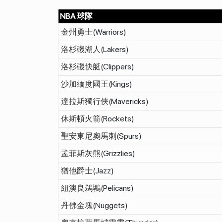
NBA 球隊
金州勇士
(Warriors)
洛杉磯湖人
(Lakers)
洛杉磯快艇
(Clippers)
沙加緬度國王
(Kings)
達拉斯獨行俠
(Mavericks)
休斯頓火箭
(Rockets)
聖安東尼奧馬刺
(Spurs)
孟菲斯灰熊
(Grizzlies)
猶他爵士
(Jazz)
紐澳良鵜鶘
(Pelicans)
丹佛金塊
(Nuggets)