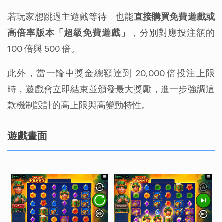
若玩家想跳過主遊戲等待，也能
直接購買免費遊戲或
高倍率版本「超級免費遊戲」
，分別對應投注額的
100 倍與 500 倍。
此外，當一輪中獎金總額達到 20,000 倍投注上限
時，遊戲會立即結束並頒發最大獎勵，進一步強調這
款機制設計的高上限與高變動特性。
遊戲畫面