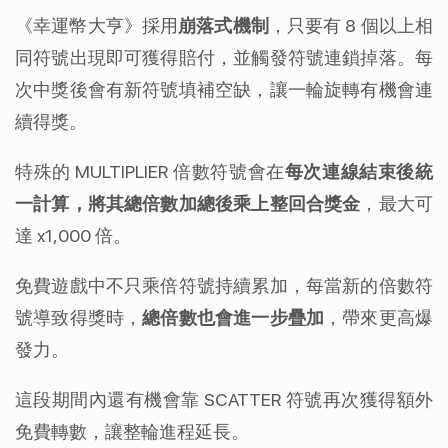
《幸運幣大亨》採用
崩落式機制
，只要有 8 個以上相
同符號出現即可獲得賠付，並觸發符號連鎖掉落。每
次中獎後會有新符號填補空缺，讓一輪旋轉有機會連
續得獎。
特殊的 MULTIPLIER 倍數符號會在
每次連線結束後統
一計算，將其總倍數加總後乘上整回合獎金
，最大可
達 x1,000 倍。
免費遊戲中不只乘倍符號持續累加，每當新的倍數符
號導致得獎時，
總倍數也會進一步疊加
，帶來更高爆
發力。
這段期間內還有機會靠 SCATTER 符號再次獲得額外
免費轉數，讓整輪進程延長。