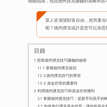
相關知識，包括德州撲克賺錢的策略和技
眾人皆渴望財富自由，然而要在
呢？德州撲克或許是您可以深思
目錄
想靠德州撲克技巧賺錢的秘密
1. 掌握德州撲克規則
2.德州撲克技巧的學習
3. 資金控管的重要性
利用德州撲克技巧和資金控管獲利
掌握德州撲克技巧：從新手到高手的
如何進行撲克資金控管：讓你的資金