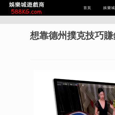
首頁
娛樂
想靠德州撲克技巧賺錢