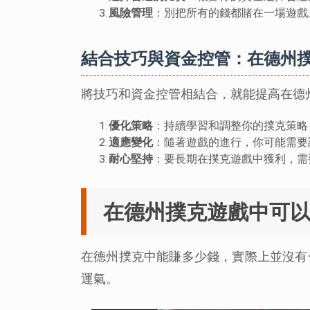
風險管理
：別把所有的錢都賭在一場遊戲
結合技巧與資金控管：在德州
將技巧和資金控管相結合，就能提高在德
優化策略
：持續學習和調整你的撲克策略
適應變化
：隨著遊戲的進行，你可能需要
耐心堅持
：要長期在撲克遊戲中獲利，需
在德州撲克遊戲中可
在德州撲克中能賺多少錢，實際上並沒有
運氣。