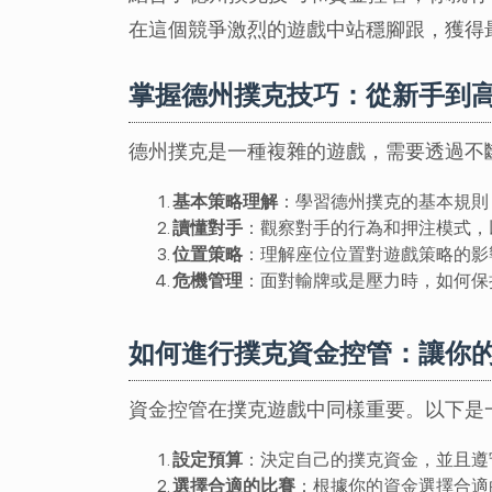
在這個競爭激烈的遊戲中站穩腳跟，獲得
掌握德州撲克技巧：從新手到
德州撲克是一種複雜的遊戲，需要透過不
基本策略理解
：學習德州撲克的基本規則
讀懂對手
：觀察對手的行為和押注模式，
位置策略
：理解座位位置對遊戲策略的影
危機管理
：面對輸牌或是壓力時，如何保
如何進行撲克資金控管：讓你
資金控管在撲克遊戲中同樣重要。以下是
設定預算
：決定自己的撲克資金，並且遵
選擇合適的比賽
：根據你的資金選擇合適