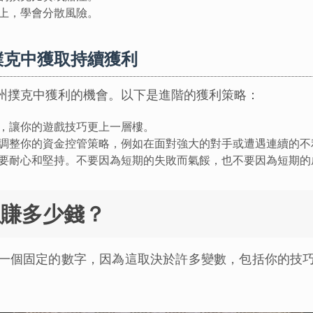
上，學會分散風險。
撲克中獲取持續獲利
州撲克中獲利的機會。以下是進階的獲利策略：
，讓你的遊戲技巧更上一層樓。
調整你的資金控管策略，例如在面對強大的對手或遭遇連續的不
要耐心和堅持。不要因為短期的失敗而氣餒，也不要因為短期的
以賺多少錢？
一個固定的數字，因為這取決於許多變數，包括你的技