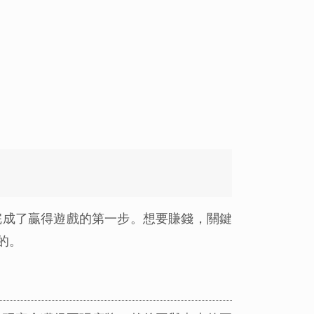
完成了贏得遊戲的第一步。想要賺錢，關鍵
的。