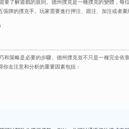
需要了解遊戲的規則。德州撲克是一種撲克的變體，每
五張牌的撲克手。玩家需要進行押注、跟注、加注或者棄
)
巧和策略是必要的步驟。德州撲克並不只是一種完全依
得你去注意和分析的重要因素包括：