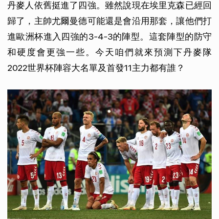
丹麥人依舊挺進了四強。雖然說現在埃里克森已經回
歸了，主帥尤爾曼德可能還是會沿用那套，讓他們打
進歐洲杯進入四強的3-4-3的陣型。這套陣型的防守
和硬度會更強一些。今天咱們就來預測下丹麥隊
2022世界杯陣容大名單及首發11主力都有誰？