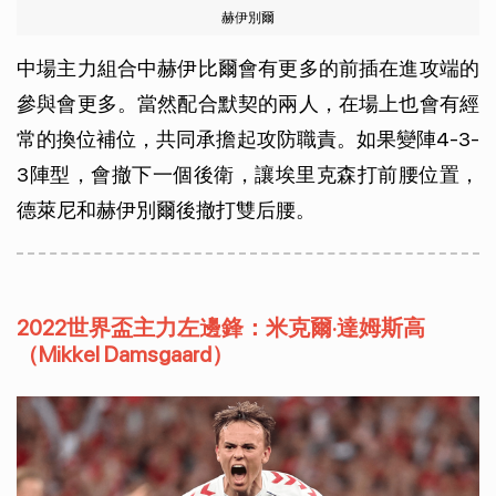
赫伊別爾
中場主力組合中赫伊比爾會有更多的前插在進攻端的
參與會更多。當然配合默契的兩人，在場上也會有經
常的換位補位，共同承擔起攻防職責。如果變陣4-3-
3陣型，會撤下一個後衛，讓埃里克森打前腰位置，
德萊尼和赫伊別爾後撤打雙后腰。
2022世界盃主力左邊鋒：米克爾·達姆斯高
（Mikkel Damsgaard）