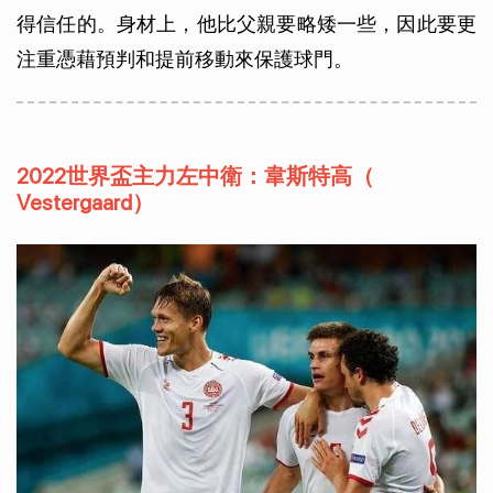
得信任的。身材上，他比父親要略矮一些，因此要更
注重憑藉預判和提前移動來保護球門。
2022世界盃主力左中衛：韋斯特高（
Vestergaard）