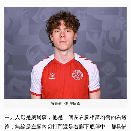
安德烈亞斯·奧爾森
主力人選是奧爾森，他是一個左右腳相當均衡的右邊
鋒，無論是左腳內切打門還是右腳下底傳中，都具備